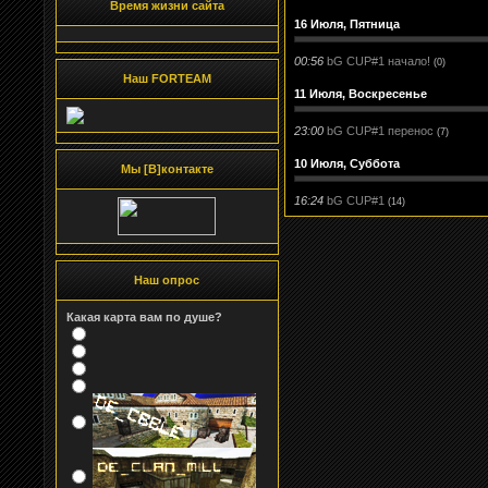
Время жизни сайта
16 Июля, Пятница
00:56
bG CUP#1 начало!
(0)
Наш FORTEAM
11 Июля, Воскресенье
23:00
bG CUP#1 перенос
(7)
10 Июля, Суббота
Мы [В]контакте
16:24
bG CUP#1
(14)
Наш опрос
Какая карта вам по душе?