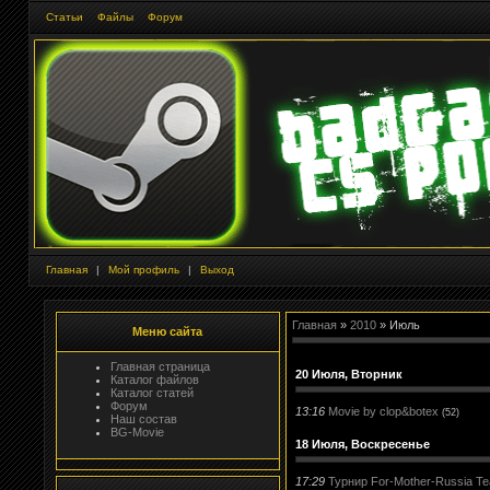
Статьи
Файлы
Форум
Главная
|
Мой профиль
|
Выход
Главная
»
2010
»
Июль
Меню сайта
Главная страница
20 Июля, Вторник
Каталог файлов
Каталог статей
Форум
13:16
Movie by clop&botex
(52)
Наш состав
BG-Movie
18 Июля, Воскресенье
17:29
Турнир For-Mother-Russia T