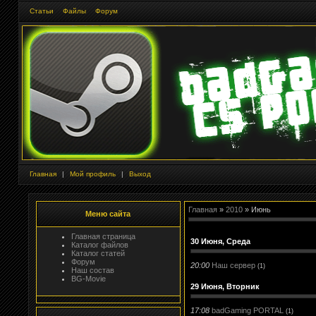
Статьи
Файлы
Форум
Главная
|
Мой профиль
|
Выход
Главная
»
2010
»
Июнь
Меню сайта
Главная страница
30 Июня, Среда
Каталог файлов
Каталог статей
Форум
20:00
Наш сервер
(1)
Наш состав
BG-Movie
29 Июня, Вторник
17:08
badGaming PORTAL
(1)