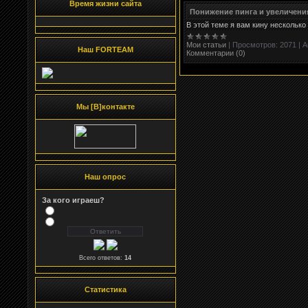
Время жизни сайта
Понижение пинга и увеличения
В этой теме я вам кину несколько
Мои статьи
|
Просмотров:
2071
|
A
Наш FORTEAM
Комментарии (0)
Мы [В]контакте
Наш опрос
За кого играеш?
Всего ответов:
14
Статистика