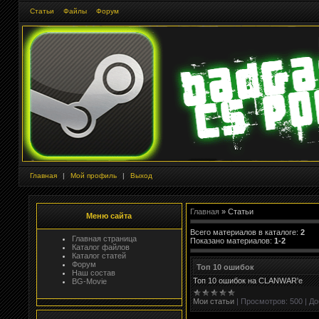
Статьи
Файлы
Форум
Главная
|
Мой профиль
|
Выход
Главная
»
Статьи
Меню сайта
Всего материалов в каталоге
:
2
Главная страница
Показано материалов
:
1-2
Каталог файлов
Каталог статей
Форум
Топ 10 ошибок
Наш состав
Топ 10 ошибок на CLANWAR'e
BG-Movie
Мои статьи
|
Просмотров:
500
|
До